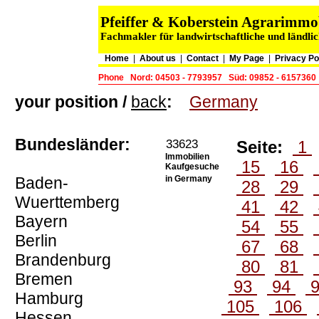
Pfeiffer & Koberstein Agrarimm
Fachmakler für landwirtschaftliche und ländli
Home
|
About us
|
Contact
|
My Page
|
Privacy Po
Phone
Nord: 04503 - 7793957
Süd: 09852 - 6157360
your position /
back
:
Germany
Bundesländer:
33623
Seite:
1
Immobilien
15
16
Kaufgesuche
Baden-
in Germany
28
29
Wuerttemberg
41
42
Bayern
54
55
Berlin
67
68
Brandenburg
80
81
Bremen
93
94
Hamburg
105
106
Hessen