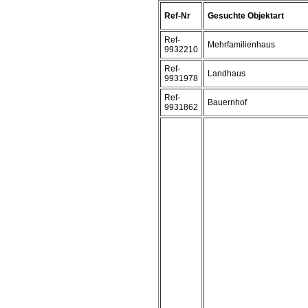
Ref-Nr
Gesuchte Objektart
Ref-
Mehrfamilienhaus
9932210
Ref-
Landhaus
9931978
Ref-
Bauernhof
9931862