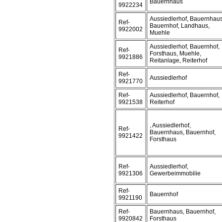
Bauernhaus
9922234
Aussiedlerhof, Bauernhaus
Ref-
Bauernhof, Landhaus,
9922002
Muehle
Aussiedlerhof, Bauernhof,
Ref-
Forsthaus, Muehle,
9921886
Reitanlage, Reiterhof
Ref-
Aussiedlerhof
9921770
Ref-
Aussiedlerhof, Bauernhof,
9921538
Reiterhof
, Aussiedlerhof,
Ref-
Bauernhaus, Bauernhof,
9921422
Forsthaus
Ref-
Aussiedlerhof,
9921306
Gewerbeimmobilie
Ref-
Bauernhof
9921190
Ref-
Bauernhaus, Bauernhof,
9920842
Forsthaus