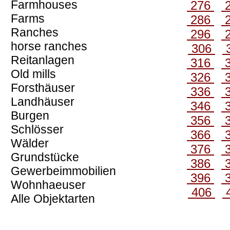
Farmhouses
276
Farms
286
Ranches
296
horse ranches
306
Reitanlagen
316
Old mills
326
Forsthäuser
336
Landhäuser
346
Burgen
356
Schlösser
366
Wälder
376
Grundstücke
386
Gewerbeimmobilien
396
Wohnhaeuser
406
Alle Objektarten