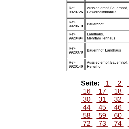
Ref-
Aussiedlerhof, Bauernhof,
9920726
Gewerbeimmobilie
Ref-
Bauernhof
9920610
Ref-
Landhaus,
9920494
Mehrfamilienhaus
Ref-
Bauernhof, Landhaus
9920378
Ref-
Aussiedlerhof, Bauernhof,
9920146
Reiterhof
Seite:
1
2
16
17
18
30
31
32
44
45
46
58
59
60
72
73
74