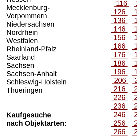
116
Mecklenburg-
126
Vorpommern
136
Niedersachsen
146
Nordrhein-
156
Westfalen
166
Rheinland-Pfalz
176
Saarland
186
Sachsen
196
Sachsen-Anhalt
206
Schleswig-Holstein
216
Thueringen
226
236
246
Kaufgesuche
256
nach Objektarten:
266