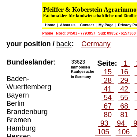
Pfeiffer & Koberstein Agrarimm
Fachmakler für landwirtschaftliche und ländli
Home
|
About us
|
Contact
|
My Page
|
Privacy Po
Phone
Nord: 04503 - 7793957
Süd: 09852 - 6157360
your position /
back
:
Germany
Bundesländer:
33623
Seite:
1
Immobilien
15
16
Kaufgesuche
Baden-
in Germany
28
29
Wuerttemberg
41
42
Bayern
54
55
Berlin
67
68
Brandenburg
80
81
Bremen
93
94
Hamburg
105
106
Hessen