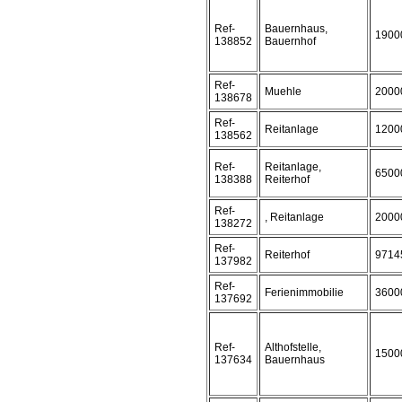
Ref-
Bauernhaus,
1900
138852
Bauernhof
Ref-
Muehle
2000
138678
Ref-
Reitanlage
1200
138562
Ref-
Reitanlage,
6500
138388
Reiterhof
Ref-
, Reitanlage
2000
138272
Ref-
Reiterhof
9714
137982
Ref-
Ferienimmobilie
3600
137692
Ref-
Althofstelle,
1500
137634
Bauernhaus