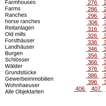
Farmhouses
276
Farms
286
Ranches
296
horse ranches
306
Reitanlagen
316
Old mills
326
Forsthäuser
336
Landhäuser
346
Burgen
356
Schlösser
366
Wälder
376
Grundstücke
386
Gewerbeimmobilien
396
Wohnhaeuser
406
407
Alle Objektarten