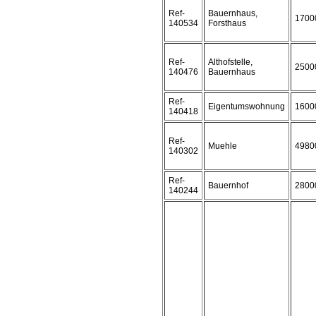
Ref-
Bauernhaus,
1700
140534
Forsthaus
Ref-
Althofstelle,
2500
140476
Bauernhaus
Ref-
Eigentumswohnung
1600
140418
Ref-
Muehle
4980
140302
Ref-
Bauernhof
2800
140244