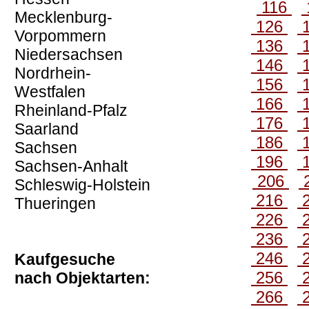
116
Mecklenburg-
126
Vorpommern
136
Niedersachsen
146
Nordrhein-
156
Westfalen
166
Rheinland-Pfalz
176
Saarland
186
Sachsen
196
Sachsen-Anhalt
206
Schleswig-Holstein
216
Thueringen
226
236
246
Kaufgesuche
256
nach Objektarten:
266