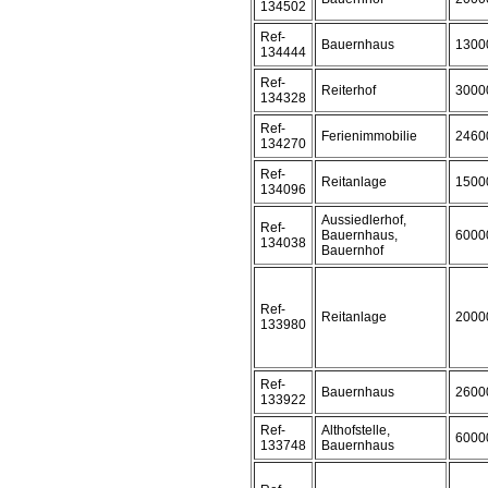
134502
Ref-
Bauernhaus
1300
134444
Ref-
Reiterhof
3000
134328
Ref-
Ferienimmobilie
2460
134270
Ref-
Reitanlage
1500
134096
Aussiedlerhof,
Ref-
Bauernhaus,
6000
134038
Bauernhof
Ref-
Reitanlage
2000
133980
Ref-
Bauernhaus
2600
133922
Ref-
Althofstelle,
6000
133748
Bauernhaus