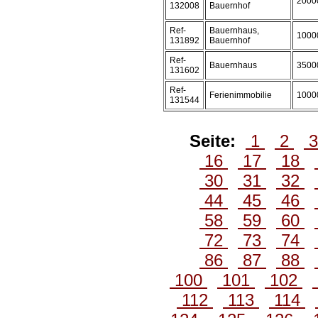
2000
132008
Bauernhof
Ref-
Bauernhaus,
1000
131892
Bauernhof
Ref-
Bauernhaus
3500
131602
Ref-
Ferienimmobilie
1000
131544
Seite:
1
2
16
17
18
30
31
32
44
45
46
58
59
60
72
73
74
86
87
88
100
101
102
112
113
114