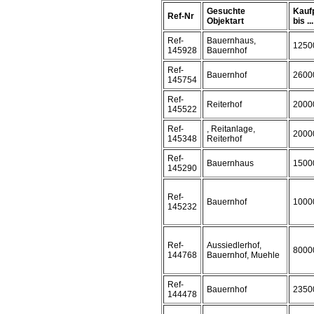
Gesuchte
Kauf
Ref-Nr
Objektart
bis ...
Ref-
Bauernhaus,
1250
145928
Bauernhof
Ref-
Bauernhof
2600
145754
Ref-
Reiterhof
2000
145522
Ref-
, Reitanlage,
2000
145348
Reiterhof
Ref-
Bauernhaus
1500
145290
Ref-
Bauernhof
1000
145232
Ref-
Aussiedlerhof,
8000
144768
Bauernhof, Muehle
Ref-
Bauernhof
2350
144478