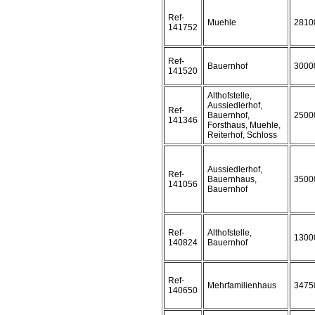
Ref-
Muehle
2810
141752
Ref-
Bauernhof
3000
141520
Althofstelle,
Aussiedlerhof,
Ref-
Bauernhof,
2500
141346
Forsthaus, Muehle,
Reiterhof, Schloss
Aussiedlerhof,
Ref-
Bauernhaus,
3500
141056
Bauernhof
Ref-
Althofstelle,
1300
140824
Bauernhof
Ref-
Mehrfamilienhaus
3475
140650