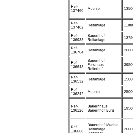
Ref-
Muehle
1350
137460
Ref-
Reitanlage
1100
137402
Ref-
Bauernhof,
1375
136938
Reitanlage
Ref-
Reitanlage
2000
136764
Bauernhof,
Ref-
Forsthaus,
3950
136648
Reiterhof
Ref-
Reitanlage
1500
136532
Ref-
Muehle
2500
136242
Ref-
Bauernhaus,
1950
136126
Bauernhof, Burg
Bauernhof, Muehle,
Ref-
Reitanlage,
2000
136068