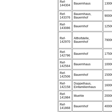
Ref-
Bauernhaus
1300
144304
Ref-
Bauernhaus,
9000
143376
Bauernhof
Ref-
Bauernhof
1250
143086
Ref-
Althofstelle,
7900
142970
Bauernhof
Ref-
Bauernhof
1750
142796
Ref-
Bauernhaus
1000
142564
Ref-
Bauernhof
1500
142506
Ref-
Doppelhaus,
1600
142158
Einfamilienhaus
Ref-
Muehle
2000
141984
Ref-
Bauernhof
4000
141868