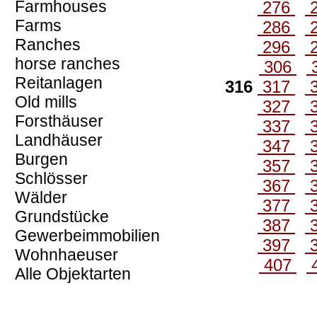
Farmhouses
276
Farms
286
Ranches
296
horse ranches
306
Reitanlagen
316
317
Old mills
327
Forsthäuser
337
Landhäuser
347
Burgen
357
Schlösser
367
Wälder
377
Grundstücke
387
Gewerbeimmobilien
397
Wohnhaeuser
407
Alle Objektarten