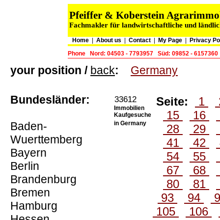
Pfeiffer & Koberstein Agrarimm
Fachmakler für landwirtschaftliche und ländli
Home
|
About us
|
Contact
|
My Page
|
Privacy Po
Phone
Nord: 04503 - 7793957
Süd: 09852 - 6157360
your position /
back
:
Germany
Bundesländer:
33612
Seite:
1
Immobilien
15
16
Kaufgesuche
Baden-
in Germany
28
29
Wuerttemberg
41
42
Bayern
54
55
Berlin
67
68
Brandenburg
80
81
Bremen
93
94
Hamburg
105
106
Hessen