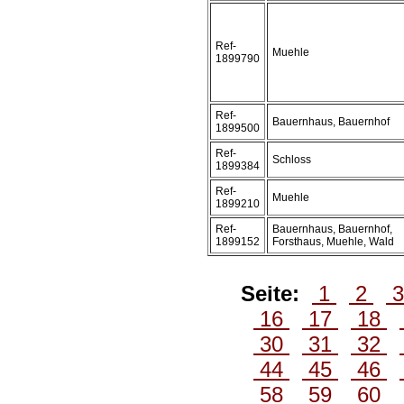
Ref-
Muehle
1899790
Ref-
Bauernhaus, Bauernhof
1899500
Ref-
Schloss
1899384
Ref-
Muehle
1899210
Ref-
Bauernhaus, Bauernhof,
1899152
Forsthaus, Muehle, Wald
Seite:
1
2
16
17
18
30
31
32
44
45
46
58
59
60