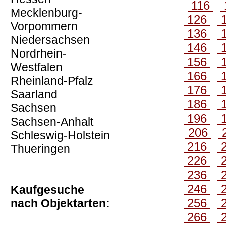
116
Mecklenburg-
126
Vorpommern
136
Niedersachsen
146
Nordrhein-
156
Westfalen
166
Rheinland-Pfalz
176
Saarland
186
Sachsen
196
Sachsen-Anhalt
206
Schleswig-Holstein
216
Thueringen
226
236
246
Kaufgesuche
256
nach Objektarten:
266