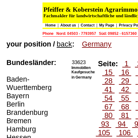
Pfeiffer & Koberstein Agrarimm
Fachmakler für landwirtschaftliche und ländli
Home
|
About us
|
Contact
|
My Page
|
Privacy Po
Phone
Nord: 04503 - 7793957
Süd: 09852 - 6157360
your position /
back
:
Germany
Bundesländer:
33623
Seite:
1
Immobilien
15
16
Kaufgesuche
Baden-
in Germany
28
29
Wuerttemberg
41
42
Bayern
54
55
Berlin
67
68
Brandenburg
80
81
Bremen
93
94
Hamburg
105
106
Hessen