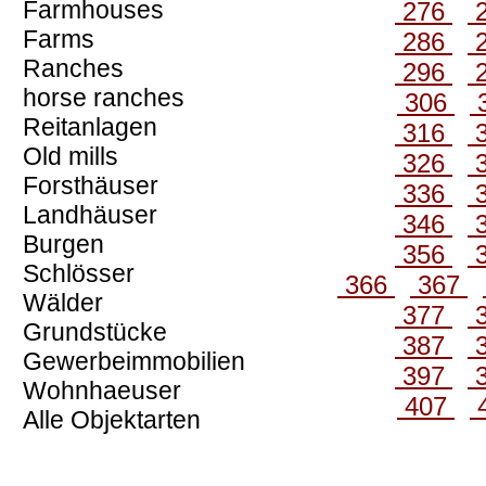
Farmhouses
276
Farms
286
Ranches
296
horse ranches
306
Reitanlagen
316
Old mills
326
Forsthäuser
336
Landhäuser
346
Burgen
356
Schlösser
366
367
Wälder
377
Grundstücke
387
Gewerbeimmobilien
397
Wohnhaeuser
407
Alle Objektarten