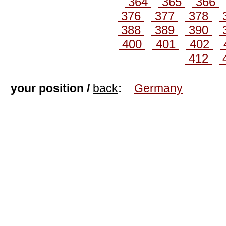
364
365
366
376
377
378
388
389
390
400
401
402
412
your position /
back
:
Germany