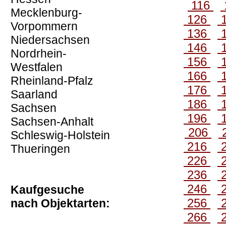
116
Mecklenburg-
126
Vorpommern
136
Niedersachsen
146
Nordrhein-
156
Westfalen
166
Rheinland-Pfalz
176
Saarland
186
Sachsen
196
Sachsen-Anhalt
206
Schleswig-Holstein
216
Thueringen
226
236
246
Kaufgesuche
256
nach Objektarten:
266