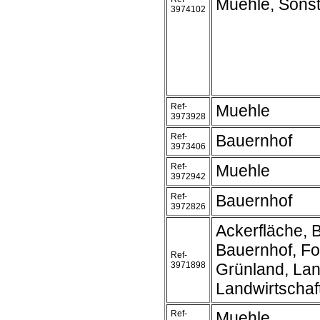
Muehle, Sonst
3974102
Ref-
Muehle
3973928
Ref-
Bauernhof
3973406
Ref-
Muehle
3972942
Ref-
Bauernhof
3972826
Ackerfläche, 
Bauernhof, Fo
Ref-
3971898
Grünland, La
Landwirtschaft
Ref-
Muehle