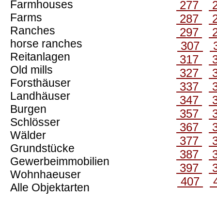
Farmhouses
277
Farms
287
Ranches
297
horse ranches
307
Reitanlagen
317
Old mills
327
Forsthäuser
337
Landhäuser
347
Burgen
357
Schlösser
367
Wälder
377
Grundstücke
387
Gewerbeimmobilien
397
Wohnhaeuser
407
Alle Objektarten