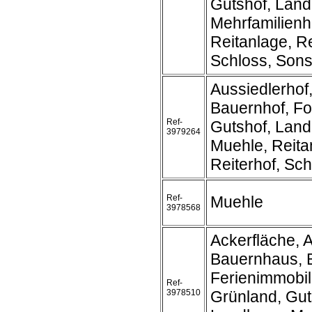
Gutshof, Land
Mehrfamilienh
Reitanlage, Re
Schloss, Sonst
Aussiedlerhof
Bauernhof, Fo
Ref-
Gutshof, Land
3979264
Muehle, Reita
Reiterhof, Sc
Ref-
Muehle
3978568
Ackerfläche, A
Bauernhaus, 
Ferienimmobil
Ref-
3978510
Grünland, Gut