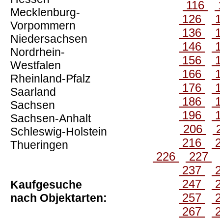
116
Mecklenburg-
126
Vorpommern
136
Niedersachsen
146
Nordrhein-
156
Westfalen
166
Rheinland-Pfalz
176
Saarland
186
Sachsen
196
Sachsen-Anhalt
206
Schleswig-Holstein
216
Thueringen
226
227
237
247
Kaufgesuche
257
nach Objektarten:
267