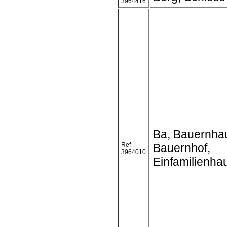
3964416
Ba, Bauernha
Ref-
Bauernhof,
3964010
Einfamilienha