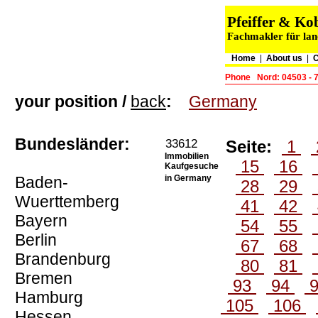
Pfeiffer & K
Fachmakler für lan
Home
|
About us
|
C
Phone
Nord: 04503 - 
your position /
back
:
Germany
Bundesländer:
33612
Seite:
1
Immobilien
15
16
Kaufgesuche
Baden-
in Germany
28
29
Wuerttemberg
41
42
Bayern
54
55
Berlin
67
68
Brandenburg
80
81
Bremen
93
94
Hamburg
105
106
Hessen