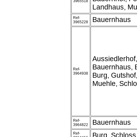
3965518
Landhaus, Mu
Ref-
Bauernhaus
3965228
Aussiedlerhof
Bauernhaus, 
Ref-
3964938
Burg, Gutshof
Muehle, Schl
Ref-
Bauernhaus
3964822
Ref-
Burg, Schloss