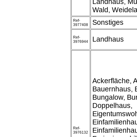
Landhaus, Mue
Wald, Weidel
Ref-
Sonstiges
3977408
Ref-
Landhaus
3976944
Ackerfläche, A
Bauernhaus, 
Bungalow, Bur
Doppelhaus,
Eigentumswo
Einfamilienha
Ref-
Einfamilienh
3976132