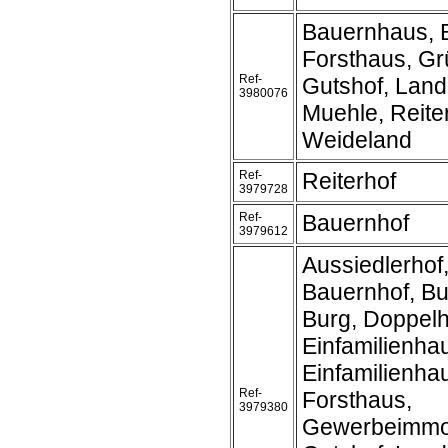
Bauernhaus, 
Forsthaus, Gr
Ref-
Gutshof, Land
3980076
Muehle, Reite
Weideland
Ref-
Reiterhof
3979728
Ref-
Bauernhof
3979612
Aussiedlerhof
Bauernhof, B
Burg, Doppel
Einfamilienha
Einfamilienh
Ref-
Forsthaus,
3979380
Gewerbeimmob