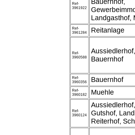
Bauernhof,
Ref-
3961922
Gewerbeimmob
Landgasthof, 
Ref-
Reitanlage
3961284
Aussiedlerhof
Ref-
3960588
Bauernhof
Ref-
Bauernhof
3960356
Ref-
Muehle
3960182
Aussiedlerhof
Ref-
Gutshof, Land
3960124
Reiterhof, Sc