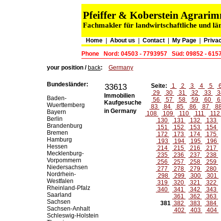
Pfeiffer & Koberstein Agrar
Fachmakler für landwirtschaftliche und lä
Home
|
About us
|
Contact
|
My Page
|
Privac
Phone
Nord: 04503 - 7793957
Süd: 09852 - 615
your position /
back
:
Germany
Bundesländer:
33613
Seite:
1
2
3
4
5
29
30
31
32
33
3
Immobilien
Baden-
56
57
58
59
60
6
Kaufgesuche
Wuerttemberg
83
84
85
86
87
8
in Germany
Bayern
108
109
110
111
11
Berlin
130
131
132
133
Brandenburg
151
152
153
154
Bremen
172
173
174
175
Hamburg
193
194
195
196
Hessen
214
215
216
217
Mecklenburg-
235
236
237
238
Vorpommern
256
257
258
259
Niedersachsen
277
278
279
280
Nordrhein-
298
299
300
301
Westfalen
319
320
321
322
Rheinland-Pfalz
340
341
342
343
Saarland
361
362
363
Sachsen
381
382
383
384
Sachsen-Anhalt
402
403
404
Schleswig-Holstein