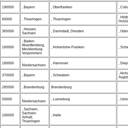
190000
, Bayern
, Oberfranken
, Cob
, Hil
60000
, Thueringen
, Thueringen
Holzl
, Hessen,
365000
, Darmstadt, Dresden
, Ode
Sachsen
, Baden-
Wuerttemberg,
160000
, Hohenlohe-Franken
, Sch
Mecklenburg-
Vorpommern
,
180000
, Hannover
, Diep
Niedersachsen
, Aich
370000
, Bayern
, Schwaben
Augs
285000
, Brandenburg
Brandenburg
,
50000
, Lueneburg
, Uel
Niedersachsen
, Sachsen,
Sachsen-
100000
, Halle
Anhalt,
Thueringen