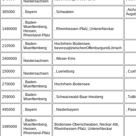
Niedersachsen
, Aich
365000
, Bayern
, Schwaben
Augs
, Baden-
Wuerttemberg,
1490000
, Rheinhessen-Pfalz, UntererNeckar
Hessen,
Rheinland-Pfalz
, Baden-
Hochrhein-Bodensee,
210500
Wuerttemberg
bevorzugtzwischenOffenburgundLörrach
,
2400000
, Weser-Ems
Niedersachsen
,
150000
, Lueneburg
, Cux
Niedersachsen
, Baden-
270000
Hochrhein-Bodensee
Wuerttemberg
, Baden-
259000
, Schwarzwald-Baar-Heuberg
, Tutt
Wuerttemberg
495000
, Bayern
, Niederbayern
, Pas
, Baden-
Wuerttemberg,
Bodensee-Oberschwaben, Neckar-Alb,
1995000
Hessen,
Rheinhessen-Pfalz, UntererNeckar
Rheinland-Pfalz