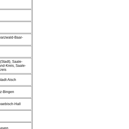
warzwald-Baar-
(Stadt), Saale-
and-Kreis, Saale-
reis
stadt-Aisch
nz-Bingen
waebisch-Hall
haven