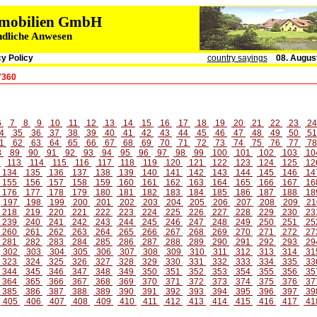
immobilien GmbH
ndliche Anwesen
y Policy
country sayings
08. Augus
7360
6
7
8
9
10
11
12
13
14
15
16
17
18
19
20
21
22
23
2
4
35
36
37
38
39
40
41
42
43
44
45
46
47
48
49
50
5
1
62
63
64
65
66
67
68
69
70
71
72
73
74
75
76
77
7
8
89
90
91
92
93
94
95
96
97
98
99
100
101
102
103
10
2
113
114
115
116
117
118
119
120
121
122
123
124
125
12
134
135
136
137
138
139
140
141
142
143
144
145
146
14
155
156
157
158
159
160
161
162
163
164
165
166
167
16
176
177
178
179
180
181
182
183
184
185
186
187
188
18
197
198
199
200
201
202
203
204
205
206
207
208
209
21
218
219
220
221
222
223
224
225
226
227
228
229
230
23
239
240
241
242
243
244
245
246
247
248
249
250
251
25
260
261
262
263
264
265
266
267
268
269
270
271
272
27
281
282
283
284
285
286
287
288
289
290
291
292
293
29
302
303
304
305
306
307
308
309
310
311
312
313
314
31
323
324
325
326
327
328
329
330
331
332
333
334
335
33
344
345
346
347
348
349
350
351
352
353
354
355
356
35
364
365
366
367
368
369
370
371
372
373
374
375
376
37
385
386
387
388
389
390
391
392
393
394
395
396
397
39
405
406
407
408
409
410
411
412
413
414
415
416
417
41