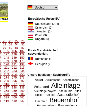
Europäische Union (EU)
t 2026
Deutschland (204)
Österreich (7)
Kroatien (1)
Polen (3)
Ungarn (5)
4
25
26
27
28
1
52
53
54
55
8
79
80
81
82
Forst- / Landwirtschaft
4
105
106
107
subventioniert
6
127
128
129
7
148
149
150
Rumänien ()
8
169
170
171
Georgien ()
9
190
191
192
0
211
212
213
1
232
233
234
2
253
254
255
Unsere häufigsten Suchbegriffe
3
274
275
276
Acker
Ackerfläche
Ackerflächen
4
295
296
297
Alleinlage
5
316
317
318
Ackerland
6
337
338
339
7
358
359
360
Alleinlage bayern
Alte mühle
Altes
7
378
379
380
Aussiedlerhof
kloster
Am see
8
399
400
401
Bauernhof
8
419
420
421
Bachlauf
Bauernhäuser
Bauernhof nrw