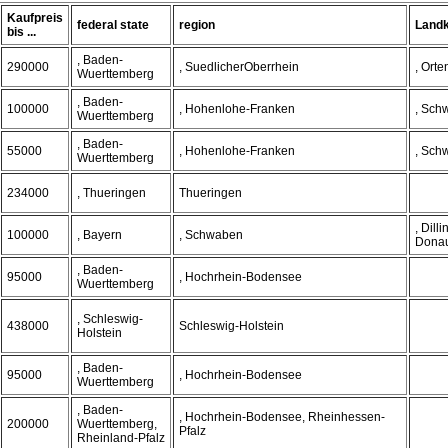
Kaufpreis
federal state
region
Landk
bis ...
, Baden-
290000
, SuedlicherOberrhein
, Orte
Wuerttemberg
, Baden-
100000
, Hohenlohe-Franken
, Sch
Wuerttemberg
, Baden-
55000
, Hohenlohe-Franken
, Sch
Wuerttemberg
234000
, Thueringen
Thueringen
, Dill
100000
, Bayern
, Schwaben
Donau
, Baden-
95000
, Hochrhein-Bodensee
Wuerttemberg
, Schleswig-
438000
Schleswig-Holstein
Holstein
, Baden-
95000
, Hochrhein-Bodensee
Wuerttemberg
, Baden-
, Hochrhein-Bodensee, Rheinhessen-
200000
Wuerttemberg,
Pfalz
Rheinland-Pfalz