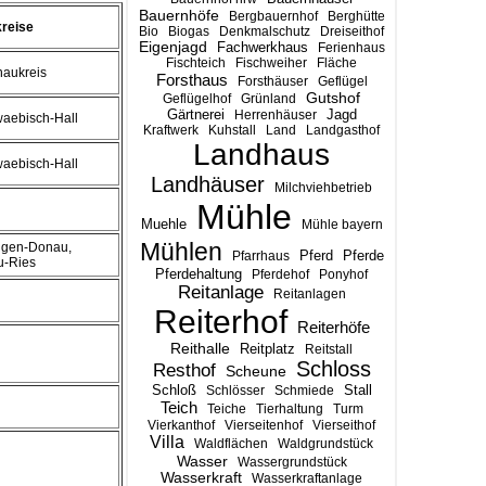
Bauernhöfe
Bergbauernhof
Berghütte
reise
Bio
Biogas
Denkmalschutz
Dreiseithof
Eigenjagd
Fachwerkhaus
Ferienhaus
Fischteich
Fischweiher
Fläche
naukreis
Forsthaus
Forsthäuser
Geflügel
Gutshof
Geflügelhof
Grünland
Gärtnerei
Jagd
Herrenhäuser
waebisch-Hall
Kraftwerk
Kuhstall
Land
Landgasthof
Landhaus
waebisch-Hall
Landhäuser
Milchviehbetrieb
Mühle
Muehle
Mühle bayern
Mühlen
ingen-Donau,
Pferd
Pferde
Pfarrhaus
-Ries
Pferdehaltung
Pferdehof
Ponyhof
Reitanlage
Reitanlagen
Reiterhof
Reiterhöfe
Reithalle
Reitplatz
Reitstall
Schloss
Resthof
Scheune
Stall
Schloß
Schlösser
Schmiede
Teich
Teiche
Tierhaltung
Turm
Vierkanthof
Vierseitenhof
Vierseithof
Villa
Waldflächen
Waldgrundstück
Wasser
Wassergrundstück
Wasserkraft
Wasserkraftanlage