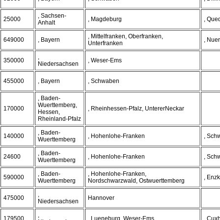
, Sachsen-
25000
, Magdeburg
, Que
Anhalt
, Mittelfranken, Oberfranken,
649000
, Bayern
, Nue
Unterfranken
,
350000
, Weser-Ems
Niedersachsen
455000
, Bayern
, Schwaben
, Baden-
Wuerttemberg,
170000
, Rheinhessen-Pfalz, UntererNeckar
Hessen,
Rheinland-Pfalz
, Baden-
140000
, Hohenlohe-Franken
, Sch
Wuerttemberg
, Baden-
24600
, Hohenlohe-Franken
, Sch
Wuerttemberg
, Baden-
, Hohenlohe-Franken,
590000
, Enzk
Wuerttemberg
Nordschwarzwald, Ostwuerttemberg
,
475000
Hannover
Niedersachsen
,
179500
, Lueneburg, Weser-Ems
, Cux