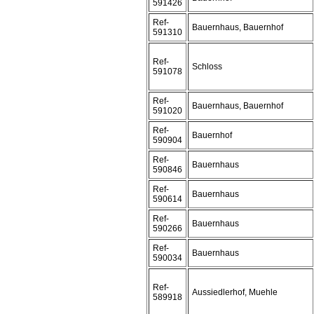
591426
Ref-
Bauernhaus, Bauernhof
591310
Ref-
Schloss
591078
Ref-
Bauernhaus, Bauernhof
591020
Ref-
Bauernhof
590904
Ref-
Bauernhaus
590846
Ref-
Bauernhaus
590614
Ref-
Bauernhaus
590266
Ref-
Bauernhaus
590034
Ref-
Aussiedlerhof, Muehle
589918