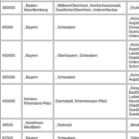
, Baden-
, MittlererOberrhein, Nordschwarzwald,
380000
, Enzk
Wuerttemberg
SuedlicherOberrhein, UntererNeckar
, Aich
Augsb
60000
, Bayern
, Schwaben
Donau
Guenz
Unter
, Aich
Augsb
Lands
450000
, Bayern
, Oberbayern, Schwaben
Ostal
Unter
Scho
, Aich
365000
, Bayern
, Schwaben
Augs
, Alz
BadDu
Ludwi
Hessen,
450000
Darmstadt, Rheinhessen-Pfalz
Neust
Rheinland-Pfalz
(Stadt
Suedl
Suedw
, Nordrhein-
39500
, Detmold
, Min
Westfalen
92000
, Bayern
, Schwaben
, Dil