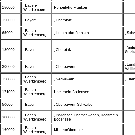
, Baden-
150000
Hohenlohe-Franken
Wuerttemberg
150000
, Bayern
, Oberpfalz
, Baden-
65000
, Hohenlohe-Franken
, Sch
Wuerttemberg
, Amb
180000
, Bayern
, Oberpfalz
Sulzb
, Lan
300000
, Bayern
, Oberbayern
Weilh
, Baden-
150000
, Neckar-Alb
, Tue
Wuerttemberg
, Baden-
171000
Hochrhein-Bodensee
Wuerttemberg
50000
, Bayern
, Oberbayern, Schwaben
, Baden-
, Bodensee-Oberschwaben, Hochrhein-
300000
Wuerttemberg
Bodensee
, Baden-
160000
MittlererOberrhein
Wuerttemberg