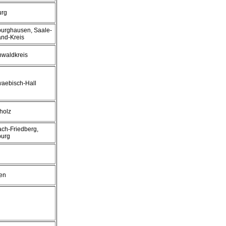
urg
dburghausen, Saale-
and-Kreis
nwaldkreis
waebisch-Hall
holz
ach-Friedberg,
burg
zen