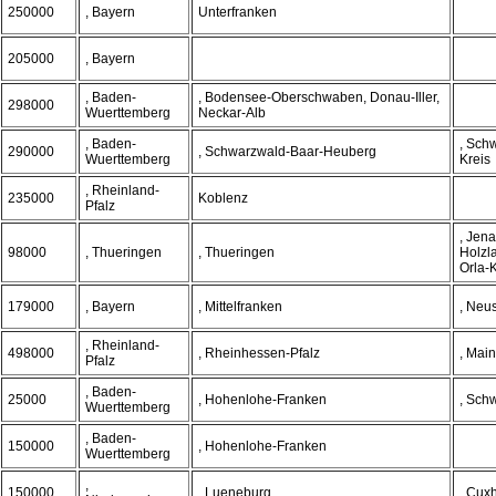
250000
, Bayern
Unterfranken
205000
, Bayern
, Baden-
, Bodensee-Oberschwaben, Donau-Iller,
298000
Wuerttemberg
Neckar-Alb
, Baden-
, Sch
290000
, Schwarzwald-Baar-Heuberg
Wuerttemberg
Kreis
, Rheinland-
235000
Koblenz
Pfalz
, Jena
98000
, Thueringen
, Thueringen
Holzl
Orla-K
179000
, Bayern
, Mittelfranken
, Neu
, Rheinland-
498000
, Rheinhessen-Pfalz
, Mai
Pfalz
, Baden-
25000
, Hohenlohe-Franken
, Sch
Wuerttemberg
, Baden-
150000
, Hohenlohe-Franken
Wuerttemberg
,
150000
, Lueneburg
, Cux