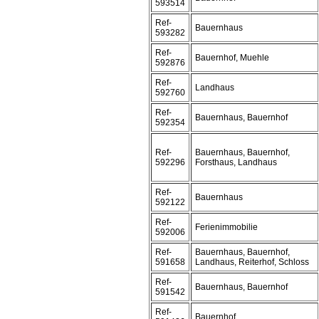
593514
Ref-
Bauernhaus
593282
Ref-
Bauernhof, Muehle
592876
Ref-
Landhaus
592760
Ref-
Bauernhaus, Bauernhof
592354
Ref-
Bauernhaus, Bauernhof,
592296
Forsthaus, Landhaus
Ref-
Bauernhaus
592122
Ref-
Ferienimmobilie
592006
Ref-
Bauernhaus, Bauernhof,
591658
Landhaus, Reiterhof, Schloss
Ref-
Bauernhaus, Bauernhof
591542
Ref-
Bauernhof