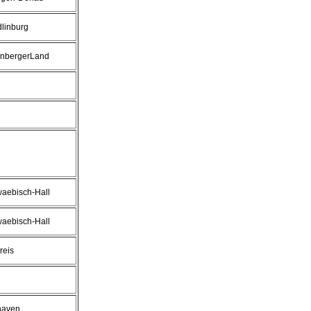
dlinburg
rnbergerLand
waebisch-Hall
waebisch-Hall
reis
haven