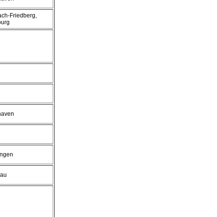
ach-Friedberg,
burg
haven
lingen
sau