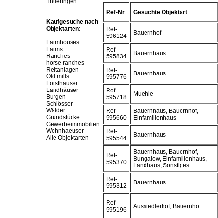
Thueringen
Ref-Nr
Gesuchte Objektart
Kaufgesuche nach
Objektarten:
Ref-
Bauernhof
596124
Farmhouses
Farms
Ref-
Bauernhaus
Ranches
595834
horse ranches
Reitanlagen
Ref-
Bauernhaus
Old mills
595776
Forsthäuser
Landhäuser
Ref-
Muehle
Burgen
595718
Schlösser
Wälder
Ref-
Bauernhaus, Bauernhof,
Grundstücke
595660
Einfamilienhaus
Gewerbeimmobilien
Wohnhaeuser
Ref-
Bauernhaus
Alle Objektarten
595544
Bauernhaus, Bauernhof,
Ref-
Bungalow, Einfamilienhaus,
595370
Landhaus, Sonstiges
Ref-
Bauernhaus
595312
Ref-
Aussiedlerhof, Bauernhof
595196