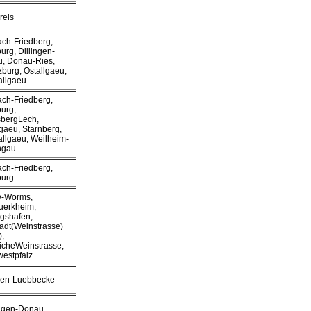
reis
ach-Friedberg,
urg, Dillingen-
, Donau-Ries,
burg, Ostallgaeu,
allgaeu
ach-Friedberg,
urg,
bergLech,
lgaeu, Starnberg,
allgaeu, Weilheim-
ngau
ach-Friedberg,
burg
ey-Worms,
erkheim,
gshafen,
adt(Weinstrasse)
),
icheWeinstrasse,
estpfalz
den-Luebbecke
lingen-Donau