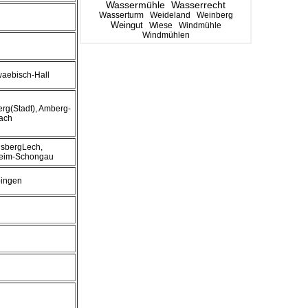
Wassermühle
Wasserrecht
Wasserturm
Weideland
Weinberg
Weingut
Wiese
Windmühle
Windmühlen
waebisch-Hall
erg(Stadt), Amberg-
ach
dsbergLech,
eim-Schongau
bingen