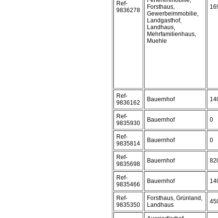
Ferienimmobilie,
Ref-
Forsthaus,
16
9836278
Gewerbeimmobilie,
Landgasthof,
Landhaus,
Mehrfamilienhaus,
Muehle
Ref-
Bauernhof
14
9836162
Ref-
Bauernhof
0
9835930
Ref-
Bauernhof
0
9835814
Ref-
Bauernhof
82
9835698
Ref-
Bauernhof
14
9835466
Ref-
Forsthaus, Grünland,
45
9835350
Landhaus