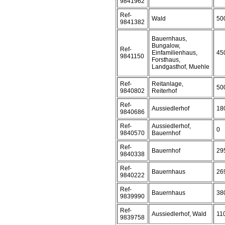
9841962
Ref-
Wald
50
9841382
Bauernhaus,
Bungalow,
Ref-
Einfamilienhaus,
45
9841150
Forsthaus,
Landgasthof, Muehle
Ref-
Reitanlage,
50
9840802
Reiterhof
Ref-
Aussiedlerhof
18
9840686
Ref-
Aussiedlerhof,
0
9840570
Bauernhof
Ref-
Bauernhof
29
9840338
Ref-
Bauernhaus
26
9840222
Ref-
Bauernhaus
38
9839990
Ref-
Aussiedlerhof, Wald
11
9839758