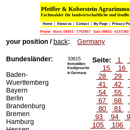
Pfeiffer & Koberstein Agrarimm
Fachmakler für landwirtschaftliche und ländli
Home
|
About us
|
Contact
|
My Page
|
Privacy Po
Phone
Nord: 04503 - 7793957
Süd: 09852 - 6157360
your position /
back
:
Germany
Bundesländer:
33615
Seite:
1
Immobilien
15
16
Kaufgesuche
Baden-
in Germany
28
29
Wuerttemberg
41
42
Bayern
54
55
Berlin
67
68
Brandenburg
80
81
Bremen
93
94
Hamburg
105
106
Hessen