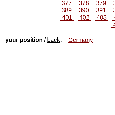
377
378
379
389
390
391
401
402
403
your position /
back
:
Germany