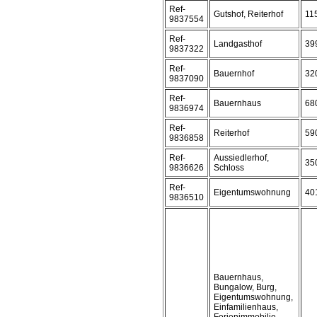
Ref-
Gutshof, Reiterhof
11
9837554
Ref-
Landgasthof
39
9837322
Ref-
Bauernhof
32
9837090
Ref-
Bauernhaus
68
9836974
Ref-
Reiterhof
59
9836858
Ref-
Aussiedlerhof,
35
9836626
Schloss
Ref-
Eigentumswohnung
40
9836510
Bauernhaus,
Bungalow, Burg,
Eigentumswohnung,
Einfamilienhaus,