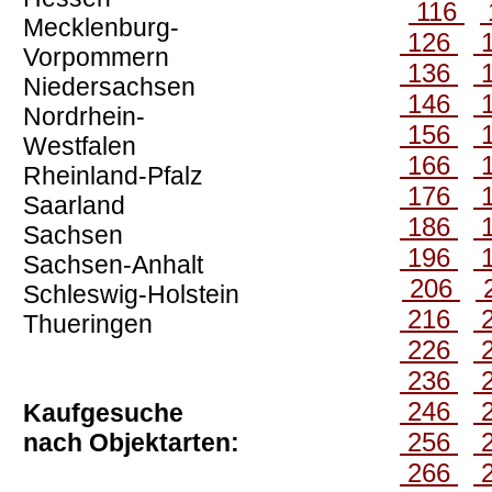
116
Mecklenburg-
126
Vorpommern
136
Niedersachsen
146
Nordrhein-
156
Westfalen
166
Rheinland-Pfalz
176
Saarland
186
Sachsen
196
Sachsen-Anhalt
206
Schleswig-Holstein
216
Thueringen
226
236
246
Kaufgesuche
256
nach Objektarten:
266