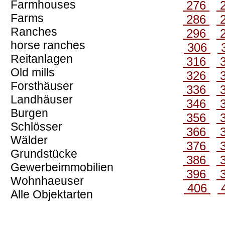
Farmhouses
276
Farms
286
Ranches
296
horse ranches
306
Reitanlagen
316
Old mills
326
Forsthäuser
336
Landhäuser
346
Burgen
356
Schlösser
366
Wälder
376
Grundstücke
386
Gewerbeimmobilien
396
Wohnhaeuser
406
Alle Objektarten