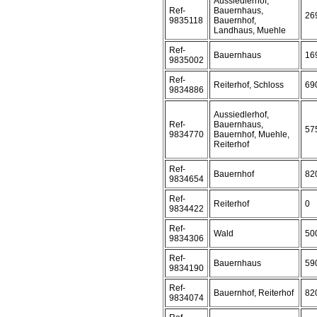
Aussiedlerhof,
Ref-
Bauernhaus,
26
9835118
Bauernhof,
Landhaus, Muehle
Ref-
Bauernhaus
16
9835002
Ref-
Reiterhof, Schloss
69
9834886
Aussiedlerhof,
Ref-
Bauernhaus,
57
9834770
Bauernhof, Muehle,
Reiterhof
Ref-
Bauernhof
82
9834654
Ref-
Reiterhof
0
9834422
Ref-
Wald
50
9834306
Ref-
Bauernhaus
59
9834190
Ref-
Bauernhof, Reiterhof
82
9834074