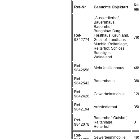
Ka
Ref-Nr
Gesuchte Objektart
bis 
, Aussiedlerhof,
Bauernhaus,
Bauernhof,
Bungalow, Burg,
Ref-
Forsthaus, Grünland,
79
9842774
Gutshof, Landhaus,
Muehle, Reitanlage,
Reiterhof, Schloss,
Sonstiges,
Weideland
Ref-
Mehrfamilienhaus
46
9842658
Ref-
Bauernhaus
38
9842542
Ref-
Gewerbeimmobilie
12
9842426
Ref-
Aussiedlerhof
35
9842194
Bauernhof, Gutshof,
Ref-
Reitanlage,
0
9842078
Reiterhof
Ref-
Gewerbeimmobilie
49