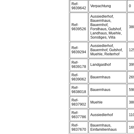
Ref-
Verpachtung
0
9839642
Aussiedlerhof,
Bauernhaus,
Ref-
Bauernhof,
38
9839526
Forsthaus, Gutshof,
Landhaus, Muehle,
Sonstiges, Villa
Aussiedlerhof,
Ref-
Bauernhof, Gutshof,
12
9839294
Muehle, Reiterhof
Ref-
Landgasthof
39
9839178
Ref-
Bauernhaus
26
9839062
Ref-
Bauernhaus
59
9838018
Ref-
Muehle
38
9837902
Ref-
Aussiedlerhof
11
9837786
Ref-
Bauernhaus,
16
9837670
Einfamilienhaus