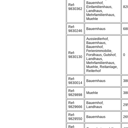
Bauernhof,
Ref-
Einfamilienhaus,
82
9830362
Landhaus,
Mehrfamilienhaus,
Muehle
Ref-
Bauernhaus
68
9830246
Aussiedlerhof,
Bauernhaus,
Bauernhof,
Ferienimmobilie,
Ref-
Forsthaus, Gutshof,
0
9830130
Landhaus,
Mehrfamilienhaus,
Muehle, Reitanlage,
Reiterhof
Ref-
Bauernhaus
38
9830014
Ref-
Muehle
38
9829898
Ref-
Bauernhof,
29
9829666
Landhaus
Ref-
Bauernhaus
26
9829550
Ref-