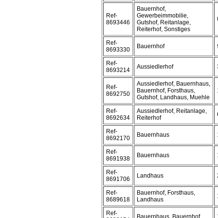
Bauernhof,
Ref-
Gewerbeimmobilie,
8693446
Gutshof, Reitanlage,
Reiterhof, Sonstiges
Ref-
Bauernhof
8693330
Ref-
Aussiedlerhof
8693214
Aussiedlerhof, Bauernhaus,
Ref-
Bauernhof, Forsthaus,
8692750
Gutshof, Landhaus, Muehle
Ref-
Aussiedlerhof, Reitanlage,
8692634
Reiterhof
Ref-
Bauernhaus
8692170
Ref-
Bauernhaus
8691938
Ref-
Landhaus
8691706
Ref-
Bauernhof, Forsthaus,
8689618
Landhaus
Ref-
Bauernhaus, Bauernhof