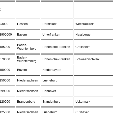
0
93000
Hessen
Darmstadt
Wetteraukreis
3900000
Bayern
Unterfranken
Hassberge
Baden-
185000
Hohenlohe-Franken
Crailsheim
Wuerttemberg
Baden-
670000
Hohenlohe-Franken
Schwaebisch-Hall
Wuerttemberg
159000
Bayern
Niederbayern
150000
Niedersachsen
Lueneburg
299000
Niedersachsen
Hannover
120000
Brandenburg
Brandenburg
Uckermark
125000
Niedersachsen
Lueneburg
Cuxhaven