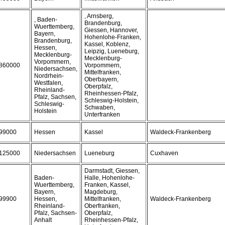
, Arnsberg,
, Baden-
Brandenburg,
Wuerttemberg,
Giessen, Hannover,
Bayern,
Hohenlohe-Franken,
Brandenburg,
Kassel, Koblenz,
Hessen,
Leipzig, Lueneburg,
Mecklenburg-
Mecklenburg-
Vorpommern,
860000
Vorpommern,
Niedersachsen,
Mittelfranken,
Nordrhein-
Oberbayern,
Westfalen,
Oberpfalz,
Rheinland-
Rheinhessen-Pfalz,
Pfalz, Sachsen,
Schleswig-Holstein,
Schleswig-
Schwaben,
Holstein
Unterfranken
99000
Hessen
Kassel
Waldeck-Frankenberg
125000
Niedersachsen
Lueneburg
Cuxhaven
Darmstadt, Giessen,
Baden-
Halle, Hohenlohe-
Wuerttemberg,
Franken, Kassel,
Bayern,
Magdeburg,
99900
Hessen,
Mittelfranken,
Waldeck-Frankenberg
Rheinland-
Oberfranken,
Pfalz, Sachsen-
Oberpfalz,
Anhalt
Rheinhessen-Pfalz,