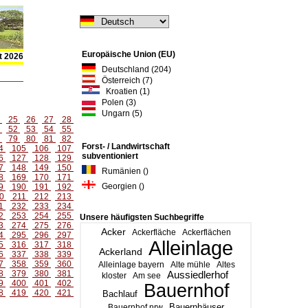
Europäische Union (EU)
t 2026
Deutschland (204)
Österreich (7)
Kroatien (1)
Polen (3)
Ungarn (5)
4
25
26
27
28
1
52
53
54
55
8
79
80
81
82
Forst- / Landwirtschaft
4
105
106
107
subventioniert
6
127
128
129
7
148
149
150
Rumänien ()
8
169
170
171
Georgien ()
9
190
191
192
0
211
212
213
1
232
233
234
2
253
254
255
Unsere häufigsten Suchbegriffe
3
274
275
276
Acker
Ackerfläche
Ackerflächen
4
295
296
297
Alleinlage
5
316
317
318
Ackerland
6
337
338
339
7
358
359
360
Alleinlage bayern
Alte mühle
Altes
8
379
380
381
Aussiedlerhof
kloster
Am see
9
400
401
402
Bauernhof
8
419
420
421
Bachlauf
Bauernhäuser
Bauernhof nrw