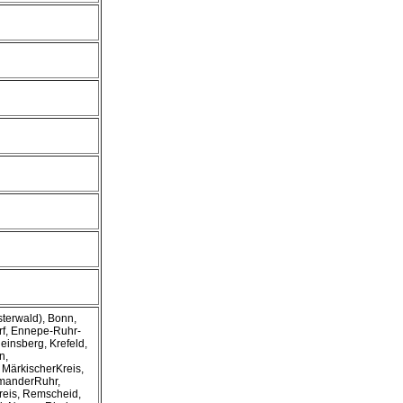
sterwald), Bonn,
rf, Ennepe-Ruhr-
einsberg, Krefeld,
n,
MärkischerKreis,
manderRuhr,
reis, Remscheid,