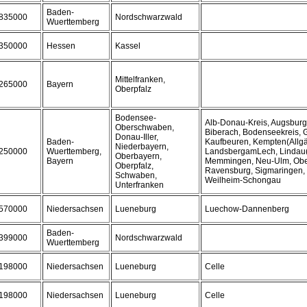
Baden-
835000
Nordschwarzwald
Wuerttemberg
350000
Hessen
Kassel
Mittelfranken,
265000
Bayern
Oberpfalz
Bodensee-
Alb-Donau-Kreis, Augsburg
Oberschwaben,
Biberach, Bodenseekreis, 
Donau-Iller,
Baden-
Kaufbeuren, Kempten(Allgä
Niederbayern,
250000
Wuerttemberg,
LandsbergamLech, Lindau
Oberbayern,
Bayern
Memmingen, Neu-Ulm, Ober
Oberpfalz,
Ravensburg, Sigmaringen, 
Schwaben,
Weilheim-Schongau
Unterfranken
570000
Niedersachsen
Lueneburg
Luechow-Dannenberg
Baden-
399000
Nordschwarzwald
Wuerttemberg
198000
Niedersachsen
Lueneburg
Celle
198000
Niedersachsen
Lueneburg
Celle