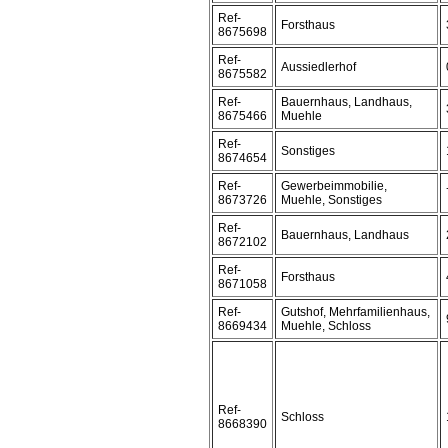
Ref-
Forsthaus
8675698
Ref-
Aussiedlerhof
8675582
Ref-
Bauernhaus, Landhaus,
8675466
Muehle
Ref-
Sonstiges
8674654
Ref-
Gewerbeimmobilie,
8673726
Muehle, Sonstiges
Ref-
Bauernhaus, Landhaus
8672102
Ref-
Forsthaus
8671058
Ref-
Gutshof, Mehrfamilienhaus,
8669434
Muehle, Schloss
Ref-
Schloss
8668390