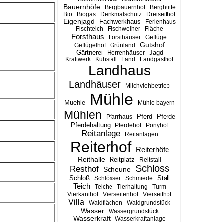
Bauernhöfe
Bergbauernhof
Berghütte
Bio
Biogas
Denkmalschutz
Dreiseithof
Eigenjagd
Fachwerkhaus
Ferienhaus
Fischteich
Fischweiher
Fläche
Forsthaus
Forsthäuser
Geflügel
Gutshof
Geflügelhof
Grünland
Gärtnerei
Jagd
Herrenhäuser
Kraftwerk
Kuhstall
Land
Landgasthof
Landhaus
Landhäuser
Milchviehbetrieb
Mühle
Muehle
Mühle bayern
Mühlen
Pferd
Pferde
Pfarrhaus
Pferdehaltung
Pferdehof
Ponyhof
Reitanlage
Reitanlagen
Reiterhof
Reiterhöfe
Reithalle
Reitplatz
Reitstall
Schloss
Resthof
Scheune
Stall
Schloß
Schlösser
Schmiede
Teich
Teiche
Tierhaltung
Turm
Vierkanthof
Vierseitenhof
Vierseithof
Villa
Waldflächen
Waldgrundstück
Wasser
Wassergrundstück
Wasserkraft
Wasserkraftanlage