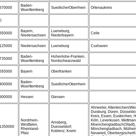
Baden-
370000
SuedlicherOberrhein
Ortenaukreis
Wuerttemberg
0
Bayern,
Lueneburg,
350000
Celle
Niedersachsen
Niederbayern
125000
Niedersachsen
Lueneburg
Cuxhaven
Baden-
Hohenlohe-Franken,
735000
Wuerttemberg
Nordschwarzwald
265000
Bayern
Oberfranken
Baden-
400000
SuedlicherOberrhein
Wuerttemberg
900000
Hessen
Giessen
Ahrweiler, Altenkirchen(We
Duisburg, Düren, Düsseldo
Kreis, Essen, Euskirchen, H
Nordrhein-
Köln, Leverkusen, Mettman
Arnsberg,
Westfalen,
Moenchengladbach(Stadt), 
1350000
Duesseldorf,
Rheinland-
Mönchengladbach, Mülhei
Koblenz, Koeln
Pfalz
Neuwied, OberbergischerK