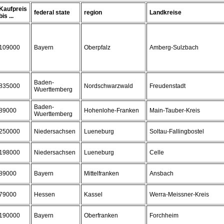
Kaufpreis
federal state
region
Landkreise
bis ...
109000
Bayern
Oberpfalz
Amberg-Sulzbach
Baden-
835000
Nordschwarzwald
Freudenstadt
Wuerttemberg
Baden-
89000
Hohenlohe-Franken
Main-Tauber-Kreis
Wuerttemberg
250000
Niedersachsen
Lueneburg
Soltau-Fallingbostel
198000
Niedersachsen
Lueneburg
Celle
89000
Bayern
Mittelfranken
Ansbach
79000
Hessen
Kassel
Werra-Meissner-Kreis
190000
Bayern
Oberfranken
Forchheim