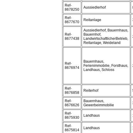
Ref-
Aussiedlerhof
8678250
Ref-
Reitanlage
8677670
Aussiedlerhof, Bauernhaus,
Ref-
Bauernhof,
8677438
LandwirtschaftlicherBetrieb,
Reitanlage, Weideland
Bauernhaus,
Ref-
Ferienimmobilie, Forsthaus,
8676974
Landhaus, Schloss
Ref-
Reiterhof
8676858
Ref-
Bauernhaus,
8676626
Gewerbeimmobilie
Ref-
Landhaus
8675930
Ref-
Landhaus
8675814