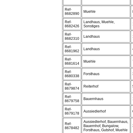
Ref-
Muehle
8682890
Ref-
Landhaus, Muehle,
8682426
Sonstiges
Ref-
Landhaus
8682310
Ref-
Landhaus
8681962
Ref-
Muehle
8681614
Ref-
Forsthaus
8680338
Ref-
Reiterhof
8679874
Ref-
Bauernhaus
8679758
Ref-
Aussiedlerhof
8679178
Aussiedlerhof, Bauernhaus,
Ref-
Bauernhof, Bungalow,
8678482
Forsthaus, Gutshof, Muehle