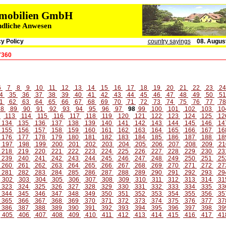
immobilien GmbH
ndliche Anwesen
y Policy
country sayings
08. Augus
7360
6
7
8
9
10
11
12
13
14
15
16
17
18
19
20
21
22
23
2
4
35
36
37
38
39
40
41
42
43
44
45
46
47
48
49
50
5
1
62
63
64
65
66
67
68
69
70
71
72
73
74
75
76
77
7
88
89
90
91
92
93
94
95
96
97
98
99
100
101
102
103
10
2
113
114
115
116
117
118
119
120
121
122
123
124
125
12
134
135
136
137
138
139
140
141
142
143
144
145
146
14
155
156
157
158
159
160
161
162
163
164
165
166
167
16
176
177
178
179
180
181
182
183
184
185
186
187
188
18
197
198
199
200
201
202
203
204
205
206
207
208
209
21
218
219
220
221
222
223
224
225
226
227
228
229
230
23
239
240
241
242
243
244
245
246
247
248
249
250
251
25
260
261
262
263
264
265
266
267
268
269
270
271
272
27
281
282
283
284
285
286
287
288
289
290
291
292
293
29
302
303
304
305
306
307
308
309
310
311
312
313
314
31
323
324
325
326
327
328
329
330
331
332
333
334
335
33
344
345
346
347
348
349
350
351
352
353
354
355
356
35
365
366
367
368
369
370
371
372
373
374
375
376
377
37
386
387
388
389
390
391
392
393
394
395
396
397
398
39
405
406
407
408
409
410
411
412
413
414
415
416
417
41