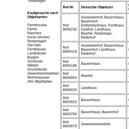
Thueringen
Ref-Nr
Gesuchte Objektart
Kaufgesuche nach
Objektarten:
Aussiedlerhof, Bauernhaus,
Bauernhof,
Farmhouses
Ref-
Einfamilienhaus, Forsthaus,
Farms
8696230
Gutshof, Landhaus,
Ranches
Muehle, Reitanlage,
horse ranches
Reiterhof
Reitanlagen
Old mills
Aussiedlerhof, Bauernhaus,
Ref-
Forsthäuser
Bauernhof, Landhaus,
8695418
Landhäuser
Reiterhof
Burgen
Schlösser
Ref-
Bauernhaus
Wälder
8695186
Grundstücke
Gewerbeimmobilien
Ref-
Muehle
Wohnhaeuser
8694954
Alle Objektarten
Ref-
Landhaus
8694026
Ref-
Bauernhaus
8693910
Ref-
Bauernhaus, Bauernhof
8693794
Ref-
Gewerbeimmobilie
8693678