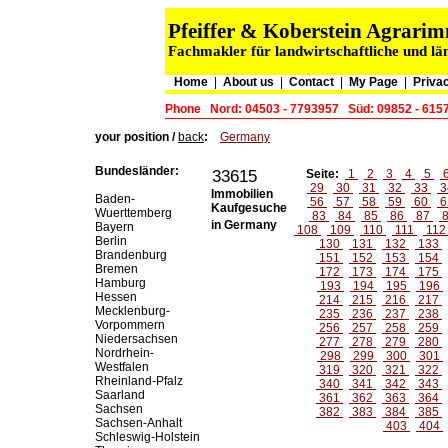
Pfeiffer & Koberstein Agrar
Fachmakler für landwirtschaftliche und lä
Home
|
About us
|
Contact
|
My Page
|
Privac
Phone
Nord: 04503 - 7793957
Süd: 09852 - 615
your position /
back
:
Germany
Bundesländer:
33615
Seite:
1
2
3
4
5
29
30
31
32
33
3
Immobilien
Baden-
56
57
58
59
60
6
Kaufgesuche
Wuerttemberg
83
84
85
86
87
in Germany
Bayern
108
109
110
111
11
Berlin
130
131
132
133
Brandenburg
151
152
153
154
Bremen
172
173
174
175
Hamburg
193
194
195
196
Hessen
214
215
216
217
Mecklenburg-
235
236
237
238
Vorpommern
256
257
258
259
Niedersachsen
277
278
279
280
Nordrhein-
298
299
300
301
Westfalen
319
320
321
322
Rheinland-Pfalz
340
341
342
343
Saarland
361
362
363
364
Sachsen
382
383
384
385
Sachsen-Anhalt
403
404
Schleswig-Holstein