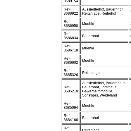
8689154
Ref-
Aussiedlerhof, Bauernhof,
8688922
Reitanlage, Reiterhof
Ref-
Muehle
8686950
Ref-
Bauernhof
8686834
Ref-
Muehle
8686718
Ref-
Muehle
8686602
Ref-
Reitanlage
8685326
Aussiedlerhof, Bauernhaus,
Ref-
Bauernhof, Forsthaus,
8685210
Gewerbeimmobilie,
Sonstiges, Weideland
Ref-
Muehle
8685094
Ref-
Bauernhof
8684166
Ref-
Reitanlage