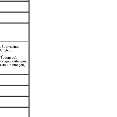
, BadKissingen,
Günzburg,
u),
(Bodensee),
allgäu, Ostallgäu,
Ulm, Unterallgäu,