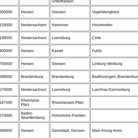
Unterfranken
800000
Hessen
Giessen
Vogelsbergkreis
159000
Niedersachsen
Hannover
Holzminden
198000
Niedersachsen
Lueneburg
Celle
400000
Hessen
Kassel
Fulda
750000
Hessen
Giessen
Limburg-Weilburg
398000
Brandenburg
Brandenburg
BadKissingen, Brandenburg
570000
Niedersachsen
Lueneburg
Luechow-Dannenberg
Rheinland-
187000
Rheinhessen-Pfalz
Pfalz
Baden-
670000
Hohenlohe-Franken
Wuerttemberg
399000
Hessen
Darmstadt, Giessen
Main-Kinzig-Kreis