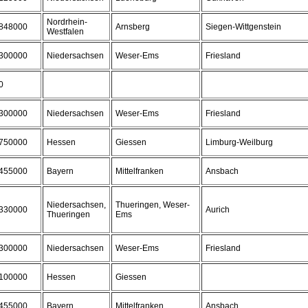
Nordrhein-
848000
Arnsberg
Siegen-Wittgenstein
Westfalen
300000
Niedersachsen
Weser-Ems
Friesland
0
300000
Niedersachsen
Weser-Ems
Friesland
750000
Hessen
Giessen
Limburg-Weilburg
455000
Bayern
Mittelfranken
Ansbach
Niedersachsen,
Thueringen, Weser-
330000
Aurich
Thueringen
Ems
300000
Niedersachsen
Weser-Ems
Friesland
100000
Hessen
Giessen
455000
Bayern
Mittelfranken
Ansbach